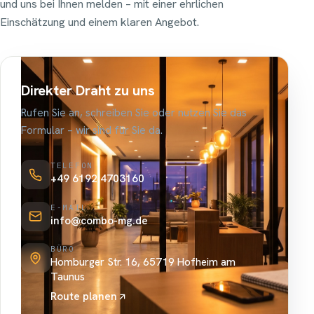
und uns bei Ihnen melden – mit einer ehrlichen
Einschätzung und einem klaren Angebot.
Direkter Draht zu uns
Rufen Sie an, schreiben Sie oder nutzen Sie das
Formular – wir sind für Sie da.
TELEFON
+49 6192 4703160
E-MAIL
info@combo-mg.de
BÜRO
Homburger Str. 16, 65719 Hofheim am
Taunus
Route planen