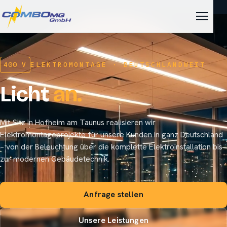
400 V
ELEKTROMONTAGE · DEUTSCHLANDWEIT
Licht
an.
Mit Sitz in Hofheim am Taunus realisieren wir
Elektromontageprojekte für unsere Kunden in ganz Deutschland
– von der Beleuchtung über die komplette Elektroinstallation bis
zur modernen Gebäudetechnik.
Anfrage stellen
Unsere Leistungen