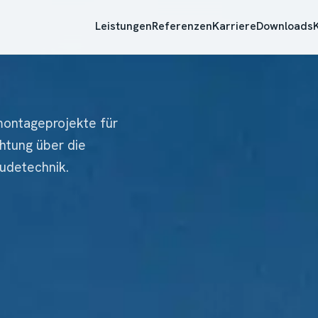
Leistungen
Referenzen
Karriere
Downloads
omontageprojekte für
htung über die
äudetechnik.