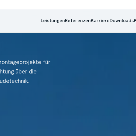
Leistungen
Referenzen
Karriere
Downloads
omontageprojekte für
htung über die
äudetechnik.