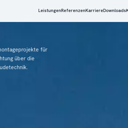
Leistungen
Referenzen
Karriere
Downloads
omontageprojekte für
htung über die
äudetechnik.