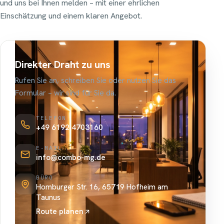
und uns bei Ihnen melden – mit einer ehrlichen
Einschätzung und einem klaren Angebot.
Direkter Draht zu uns
Rufen Sie an, schreiben Sie oder nutzen Sie das
Formular – wir sind für Sie da.
TELEFON
+49 6192 4703160
E-MAIL
info@combo-mg.de
BÜRO
Homburger Str. 16, 65719 Hofheim am
Taunus
Route planen