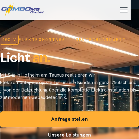
400 V
ELEKTROMONTAGE · DEUTSCHLANDWEIT
Licht
an.
Mit Sitz in Hofheim am Taunus realisieren wir
Elektromontageprojekte für unsere Kunden in ganz Deutschland
– von der Beleuchtung über die komplette Elektroinstallation bis
zur modernen Gebäudetechnik.
Anfrage stellen
Unsere Leistungen